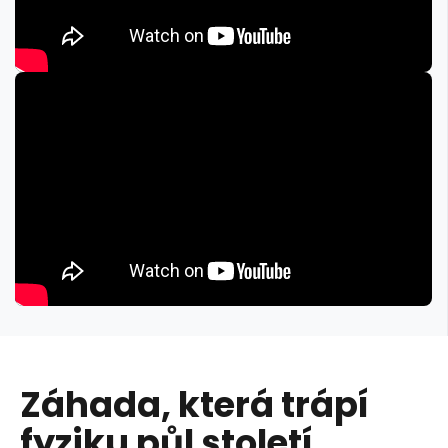
Záhada, která trápí
fyziku půl století,