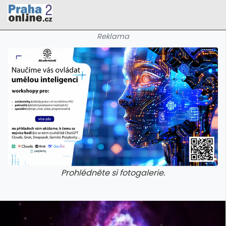
Reklama
Prohlédněte si fotogalerie.
galerie: cviky
galerie: cviky