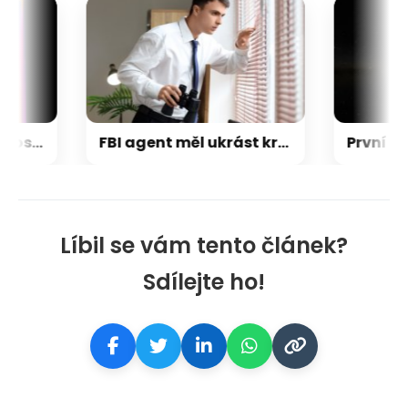
Napětí kolem GTA 6 roste. Srpen může přinést třetí trailer i první gameplay
FBI agent měl ukrást kryptoměny za milion dolarů. Usvědčil ho ChatGPT
Líbil se vám tento článek?
Sdílejte ho!