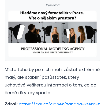
Reklama
Místo toho by po nich mohl zůstat extrémně
malý, ale stabilní pozůstatek, který
uchovává veškerou informaci o tom, co do
černé díry kdy spadlo.
Zdroj:
https://cdr.cz/clanek/zahada-ktera-t