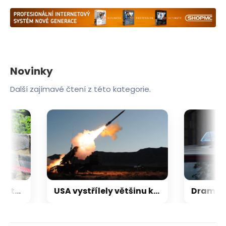
Novinky
Další zajímavé čtení z této kategorie.
Rozuzlení „zapomenuté“ vraždy v Praze: DNA po 15 letech ukázala na podezřelého. Měl ubodat muže
USA vystřílely většinu klíčových raket, tvrdí CNN. Trump se ostře ohradil, hrozí i vězením