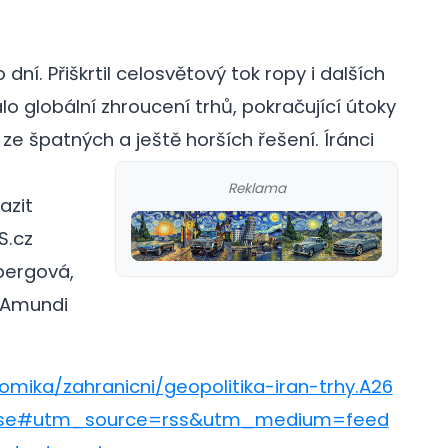
o dní. Přiškrtil celosvětový tok ropy i dalších
o globální zhroucení trhů, pokračující útoky
n ze špatných a ještě horších řešení.
Íránci
m
Reklama
azit
S.cz
bergová,
v Amundi
omika/zahranicni/geopolitika-iran-trhy.A26
base#utm_source=rss&utm_medium=feed