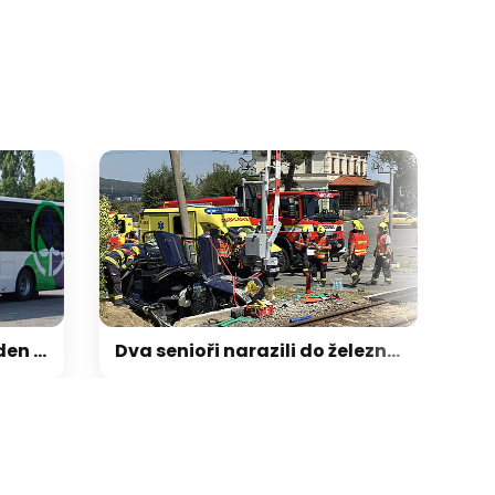
galerie: cviky
Na Novojičínsku tento týden nevyjelo přes 160 spojů, dopravci chyběli řidiči
Dva senioři narazili do železničního přejezdu, jejich auto skončilo na boku