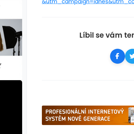
&utm_campaign=idnes&utm_co
Líbil se vám te