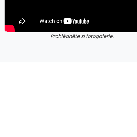
Prohlédněte si fotogalerie.
galerie: cviky
gale