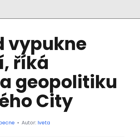
d vypukne
, říká
a geopolitiku
ého City
becne
•
Autor:
Iveta