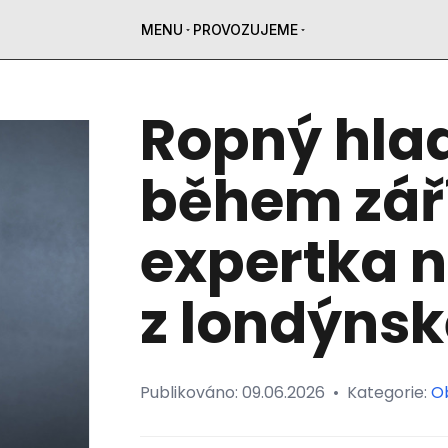
MENU
PROVOZUJEME
Ropný hla
během září
expertka n
z londýnsk
Publikováno:
09.06.2026
•
Kategorie:
O