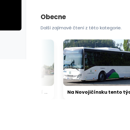
Obecne
Další zajímavé čtení z této kategorie.
rie: cviky
galerie: cviky
Jablonečtí záchranáři mají novou základnu. Po pěti dekádách opustili nemocnici