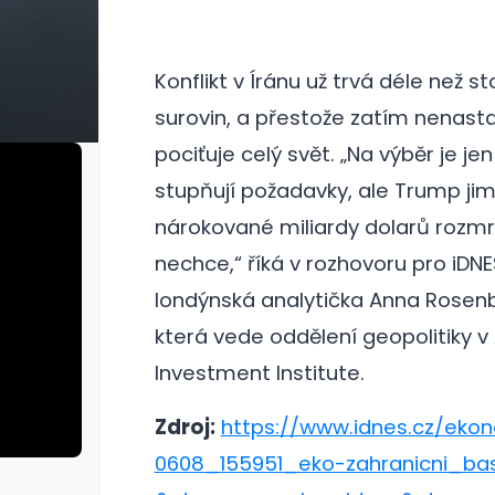
Konflikt v Íránu už trvá déle než st
surovin, a přestože zatím nenastal
pociťuje celý svět. „Na výběr je je
stupňují požadavky, ale Trump ji
nárokované miliardy dolarů rozmr
nechce,“ říká v rozhovoru pro iDNE
londýnská analytička Anna Rosen
která vede oddělení geopolitiky 
Investment Institute.
Zdroj:
https://www.idnes.cz/ekon
0608_155951_eko-zahranicni_