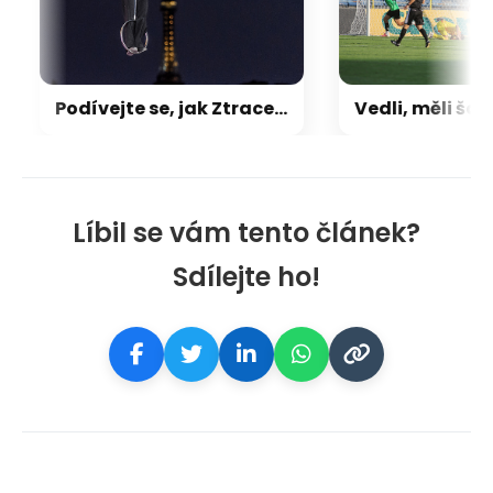
Podívejte se, jak Ztracený zazářil na Letné. Zrušený ohňostroj fanouškům nechyběl
Líbil se vám tento článek?
Sdílejte ho!