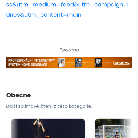
ss&utm_medium=feed&utm_campaign=i
dnes&utm_content=main
Reklama
Obecne
Další zajímavé čtení z této kategorie.