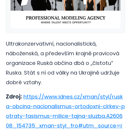
Ultrakonzervativní, nacionalistická,
náboženská, a především krajně pravicová
organizace Ruská občina dbá o „čistotu“
Ruska. Stát s ní od války na Ukrajině udržuje
dobré vztahy.
Zdroj:
https://www.idnes.cz/xman/styl/rusk
a-obcina-nacionalismus-ortodoxni-cirkev-p
otraty-fasismus-milice-tajna-sluzba.A2606
08_154735_xman-styl_fro#utm_source=r