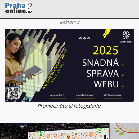
Reklama
Prohlédněte si fotogalerie.
galerie: cviky
galerie: cviky