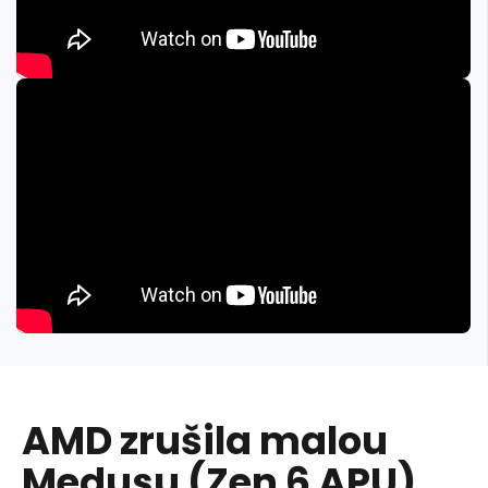
AMD zrušila malou
Medusu (Zen 6 APU),