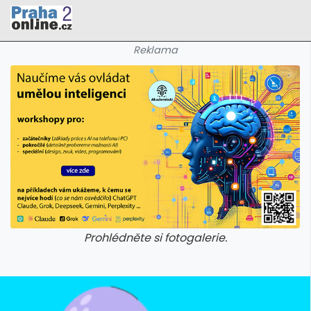
Reklama
Prohlédněte si fotogalerie.
galerie: cviky
galerie: cviky