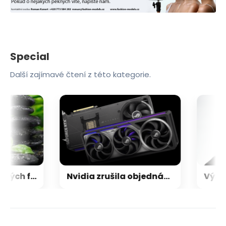
Special
Další zajímavé čtení z této kategorie.
Zen 6 přinese 5 nových funkcí pro vyšší stabilitu výkonu, nejen herního
Nvidia zrušila objednávku GeForce RTX 5090 za $4600, Asus ji prý dodá za $5200