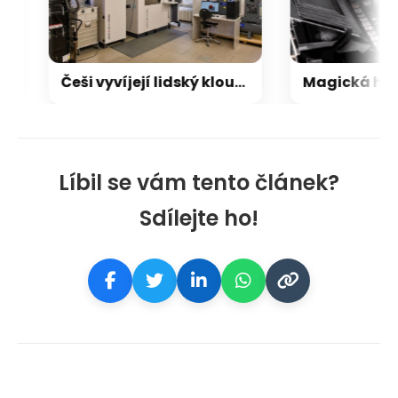
Češi vyvíjejí lidský kloub budoucnosti. 3D tiskárna za 29 milionů vyrobí implantát, který uvolní léky přímo v těle
Líbil se vám tento článek?
Sdílejte ho!