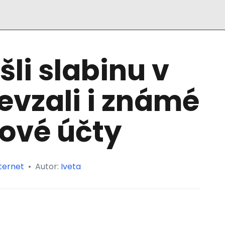
šli slabinu v
řevzali i známé
ové účty
ternet
•
Autor:
Iveta