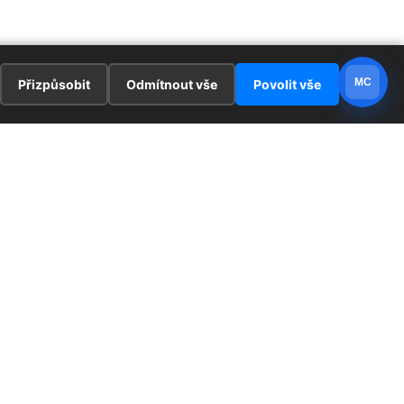
MC
Přizpůsobit
Odmítnout vše
Povolit vše
E
ZAJÍMAVOSTI
PRÁVNÍ UJEDNÁNÍ
ka !
Redaktoři
Ochrana osobních údajů
Cookies