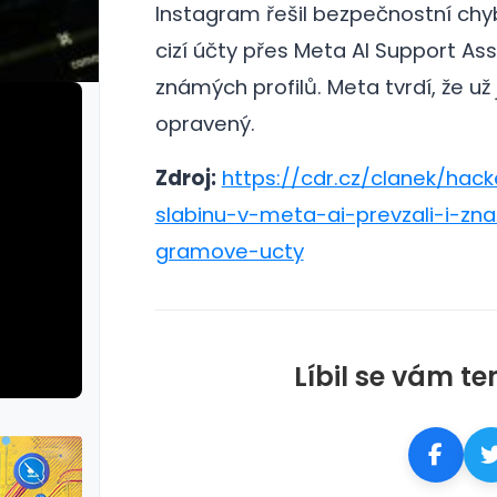
Instagram řešil bezpečnostní chy
cizí účty přes Meta AI Support As
známých profilů.
Meta tvrdí, že už 
opravený.
Zdroj:
https://cdr.cz/clanek/hacke
slabinu-v-meta-ai-prevzali-i-zn
gramove-ucty
Líbil se vám te