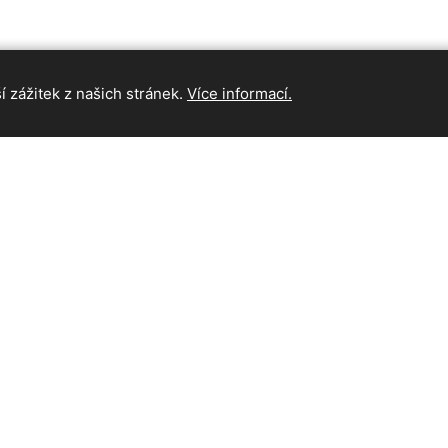
 zážitek z našich stránek.
Více informací.
INFORMAC
Hlavní strán
Kontakt