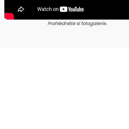
Prohlédněte si fotogalerie.
Napětí kolem GTA 6 roste. Srpen může přinést třetí trailer i první gameplay
galerie: cviky
gale