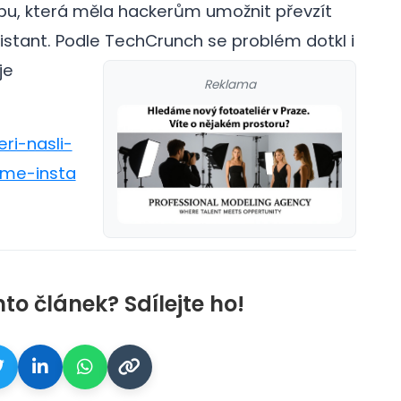
bu, která měla hackerům umožnit převzít
sistant. Podle TechCrunch se problém dotkl i
je
Reklama
ri-nasli-
ame-insta
nto článek? Sdílejte ho!