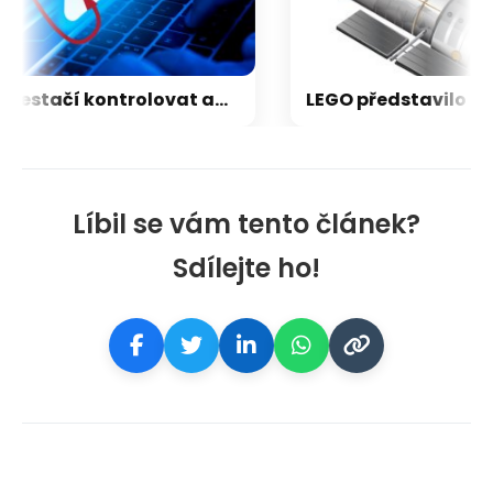
Nestačí kontrolovat adresu webu. Nový útok na Microsoft využívá oficiální portál
Líbil se vám tento článek?
Sdílejte ho!