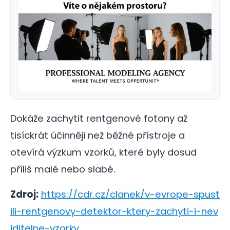
Dokáže zachytit rentgenové fotony až
tisíckrát účinněji než běžné přístroje a
otevírá výzkum vzorků, které byly dosud
příliš malé nebo slabé.
Zdroj:
https://cdr.cz/clanek/v-evrope-spust
ili-rentgenovy-detektor-ktery-zachyti-i-nev
iditelne-vzorky