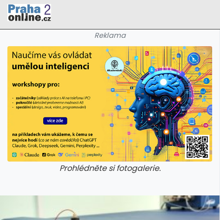
Reklama
Prohlédněte si fotogalerie.
galerie: cviky
galerie: cviky