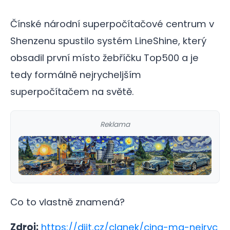
Čínské národní superpočítačové centrum v
Shenzenu spustilo systém LineShine, který
obsadil první místo žebříčku Top500 a je
tedy formálně nejrycheljším
superpočítačem na světě.
Reklama
Co to vlastně znamená?
Zdroj:
https://diit.cz/clanek/cina-ma-nejryc