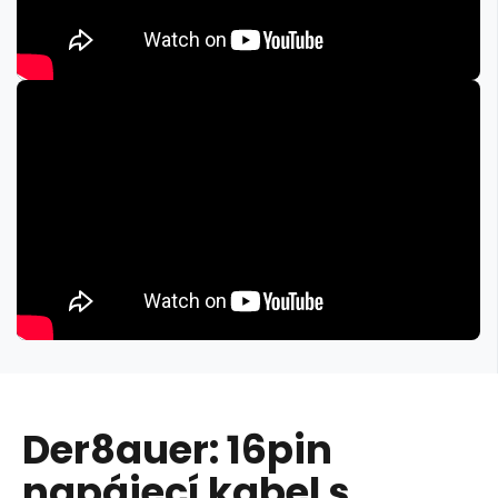
Der8auer: 16pin
napájecí kabel s