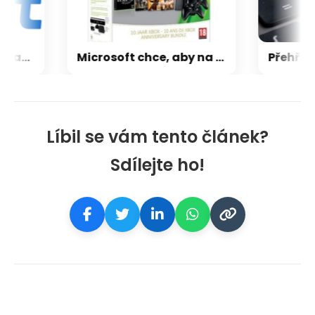
CXMT odmítla požadavky Applu, nenechá si diktovat ceny
Microsoft chce, aby na Xbox Helix běhaly všechny hry, které kdy vyšly pro Xbox
Líbil se vám tento článek?
Sdílejte ho!