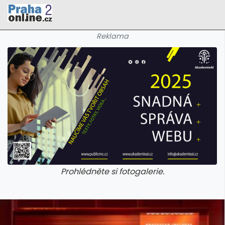
Reklama
Prohlédněte si fotogalerie.
galerie: cviky
galerie: cviky