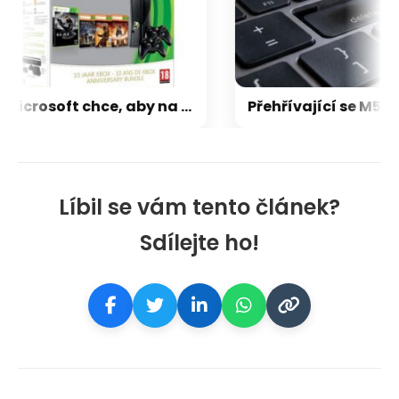
Microsoft chce, aby na Xbox Helix běhaly všechny hry, které kdy vyšly pro Xbox
Líbil se vám tento článek?
Sdílejte ho!