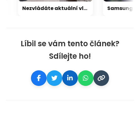
Nezvládáte aktuální vlnu veder? Vědci z Rakouska přišli s elegantním řešením chlazení vzduchu
Líbil se vám tento článek?
Sdílejte ho!