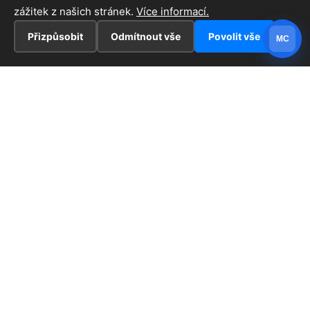
zážitek z našich stránek.
Více informací.
Přizpůsobit
Odmítnout vše
Povolit vše
MC
INFORMACE
Hlavní stránka !
ZAJÍMAVOSTI