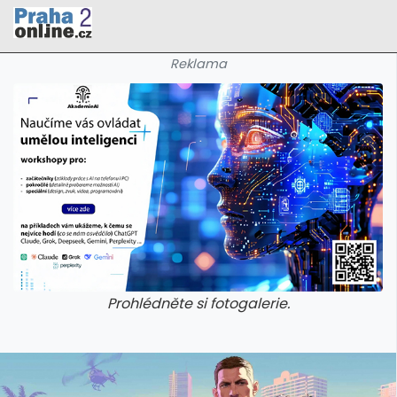
Reklama
Prohlédněte si fotogalerie.
galerie: cviky
galerie: cviky