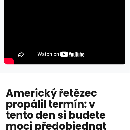
Americký řetězec
propálil termín: v
tento den si budete
moci předobjednat