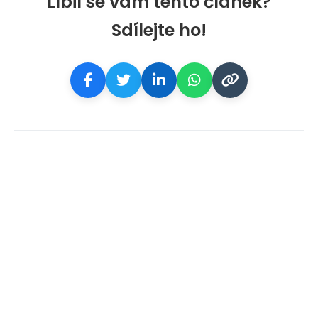
Líbil se vám tento článek?
Sdílejte ho!