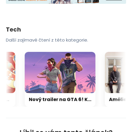
Tech
Další zajímavé čtení z této kategorie.
ní lahůdka na Androidu: nadšenec vytvořil mobilní verzi Pokémonů z Game Boye
Nový trailer na GTA 6! Kdo zaplatí, ten jej uvidí o pár hodin dříve