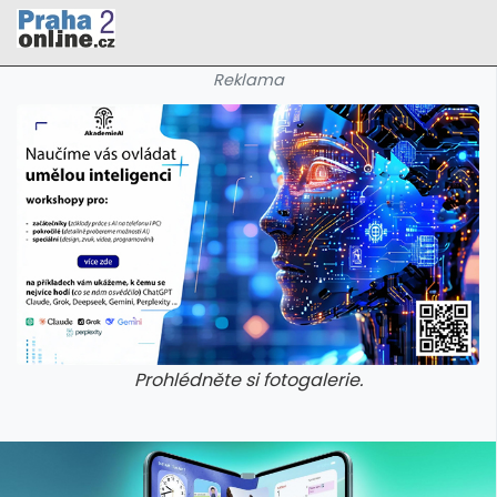
Reklama
Prohlédněte si fotogalerie.
galerie: cviky
galerie: cviky