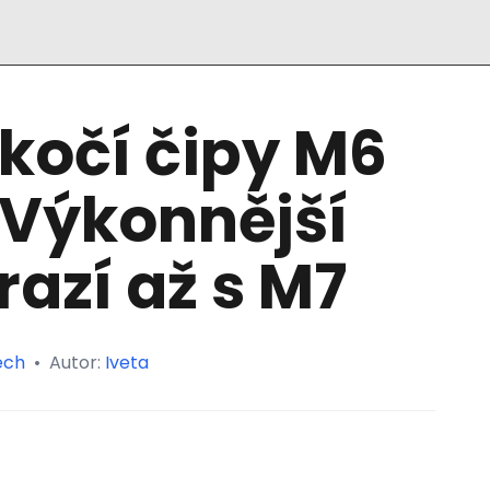
kočí čipy M6
 Výkonnější
azí až s M7
ech
•
Autor:
Iveta