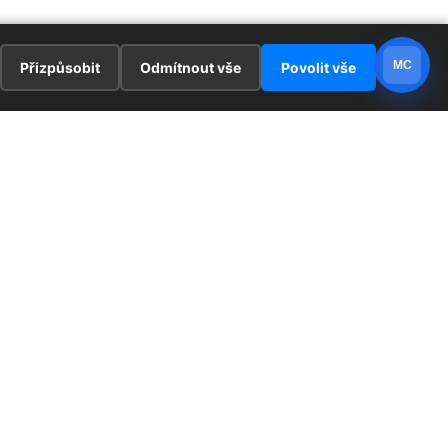
MC
Přizpůsobit
Odmítnout vše
Povolit vše
E
ZAJÍMAVOSTI
PRÁVNÍ UJEDNÁNÍ
ka !
Redaktoři
Ochrana osobních údajů
Cookies