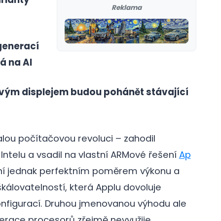
Reklama
 generací
á na AI
vým displejem budou pohánět stávající
lou počítačovou revoluci – zahodil
ntelu a vsadil na vlastní ARMové řešení
Ap
šní jednak perfektním poměrem výkonu a
álovatelností, která Applu dovoluje
onfigurací. Druhou jmenovanou výhodu ale
race procesorů zřejmě nevyužije.