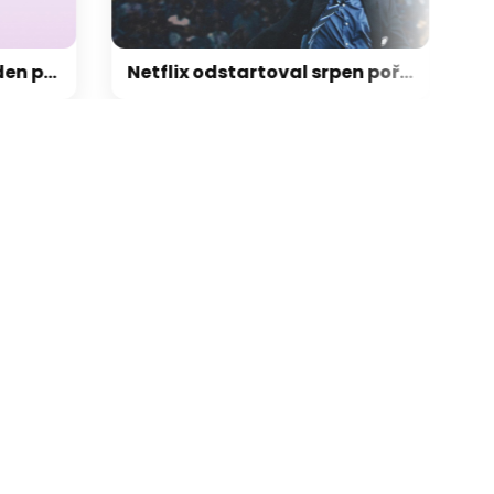
týden před premiérou. Dvojnásobná paměť, nové funkce a osobní AI
Netflix odstartoval srpen pořádně zostra! Takové pecky jsme opravdu nečekali