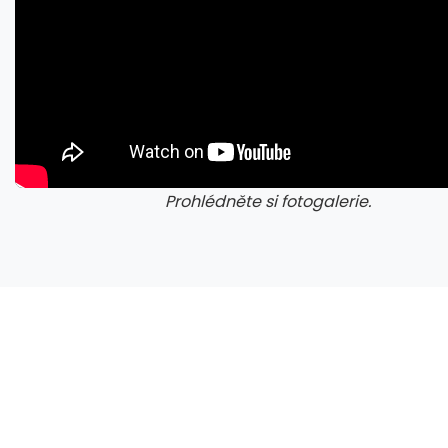
Prohlédněte si fotogalerie.
galerie: cviky
gale