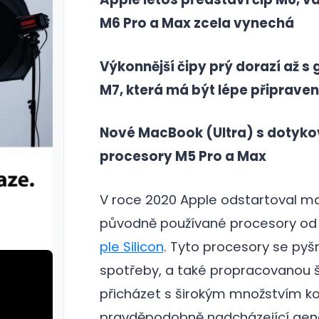
M6 Pro a Max zcela vynechá
Výkonnější čipy prý dorazí až s
M7, která má být lépe připraven
Nové MacBook (Ultra) s dotyko
procesory M5 Pro a Max
V roce 2020 Apple odstartoval ma
původně používané procesory od I
ple Silicon
. Tyto procesory se py
spotřeby, a také propracovanou šk
přicházet s širokým množstvím k
pravděpodobně nadcházející gene