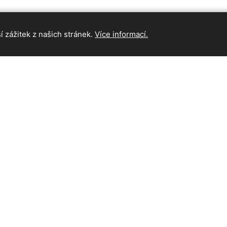
 zážitek z našich stránek.
Více informací.
INFORMAC
Hlavní strán
Kontakt