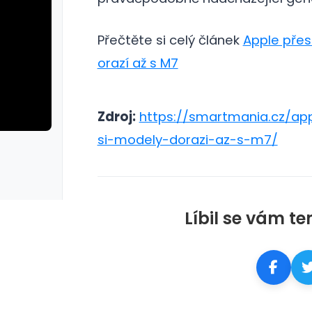
Přečtěte si celý článek
Apple přes
orazí až s M7
Zdroj:
https://smartmania.cz/ap
si-modely-dorazi-az-s-m7/
rie: cviky
galerie: cviky
Líbil se vám te