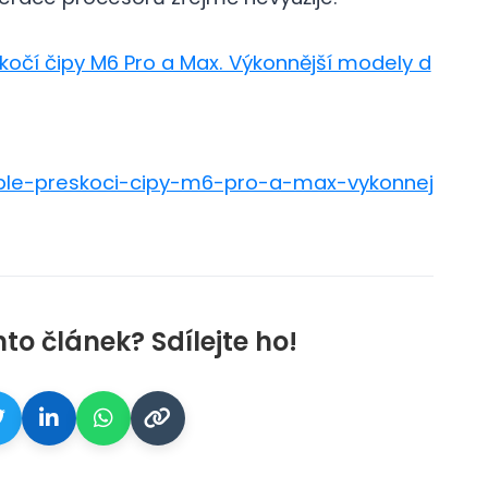
kočí čipy M6 Pro a Max. Výkonnější modely d
ple-preskoci-cipy-m6-pro-a-max-vykonnej
galerie: cviky
nto článek? Sdílejte ho!