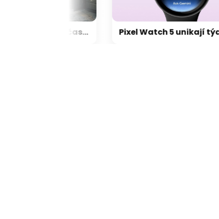
Navigace i předpověď počasí: vaše oblíbené aplikace mohou tajně odesílat informace o poloze
Pixel Watch 5 unikají 