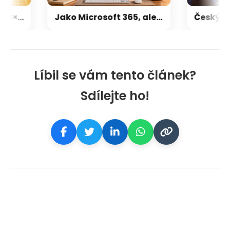
Výrobci pamětí mají 8× vyšší tržby než před rokem. Kdo má největší tržní podíl, a kolik trhu už zabrala Čína?
Jako Microsoft 365, ale čtyřikrát levnější a z Česka. IceWarp nabízí kancelářské balíky a cloud od 34 korun
Líbil se vám tento článek?
Sdílejte ho!