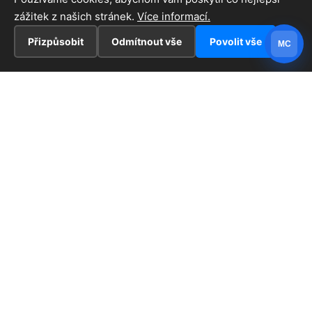
zážitek z našich stránek.
Více informací.
Přizpůsobit
Odmítnout vše
Povolit vše
MC
INFORMACE
Hlavní stránka !