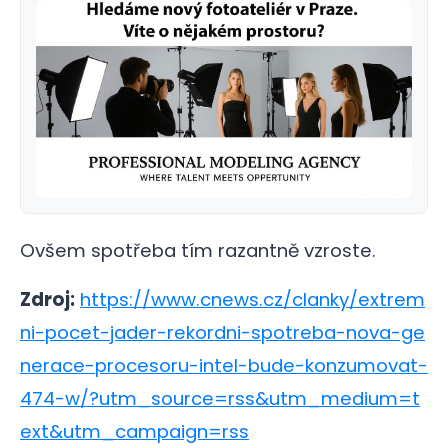
Ovšem spotřeba tím razantně vzroste.
Zdroj:
https://www.cnews.cz/clanky/extrem
ni-pocet-jader-rekordni-spotreba-nova-ge
nerace-procesoru-intel-bude-konzumovat-
474-w/?utm_source=rss&utm_medium=t
ext&utm_campaign=rss