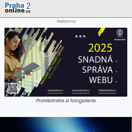
Reklama
Prohlédněte si fotogalerie.
galerie: cviky
galerie: cviky