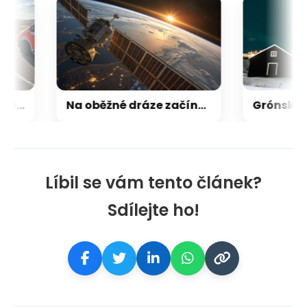
Tragická čelní srážka u Pohořelic si vyžádala dva životy. Čtyři lidé utrpěli těžká zranění
Na oběžné dráze začíná být těsno. Nová pravidla mají zabránit katastrofě
Líbil se vám tento článek?
Sdílejte ho!