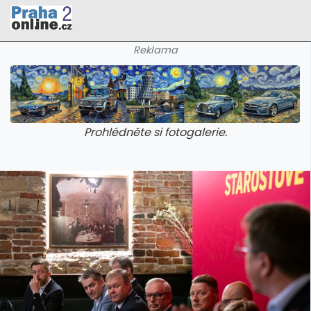
Reklama
Prohlédněte si fotogalerie.
galerie: cviky
galerie: cviky