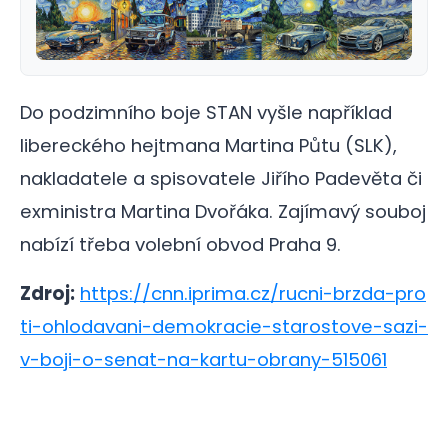
Do podzimního boje STAN vyšle například
libereckého hejtmana Martina Půtu (SLK),
nakladatele a spisovatele Jiřího Padevěta či
exministra Martina Dvořáka. Zajímavý souboj
nabízí třeba volební obvod Praha 9.
Zdroj:
https://cnn.iprima.cz/rucni-brzda-pro
ti-ohlodavani-demokracie-starostove-sazi-
v-boji-o-senat-na-kartu-obrany-515061