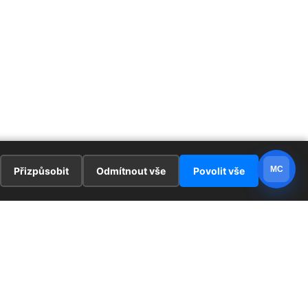
MC
Přizpůsobit
Odmítnout vše
Povolit vše
E
ZAJÍMAVOSTI
PRÁVNÍ UJEDNÁNÍ
ka !
Redaktoři
Ochrana osobních údajů