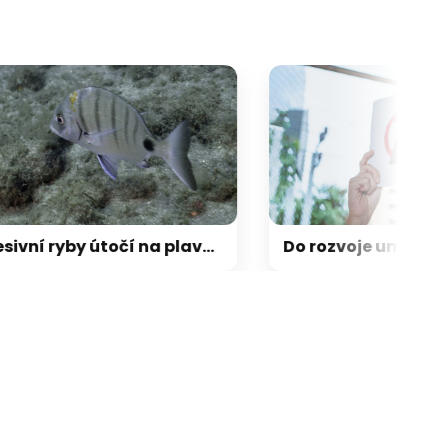
Agresivní ryby útočí na plavce, teče i krev. Asi protituristické hnutí, žertují na Mallorce