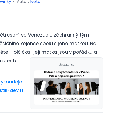
vinky
•
Autor:
Iveta
ětřesení ve Venezuele záchranný tým
ěsíčního kojence spolu s jeho matkou. Na
ěte. Holčička i její matka jsou v pořádku a
ncidentu
Reklama
ry-nadeje
ili-deviti