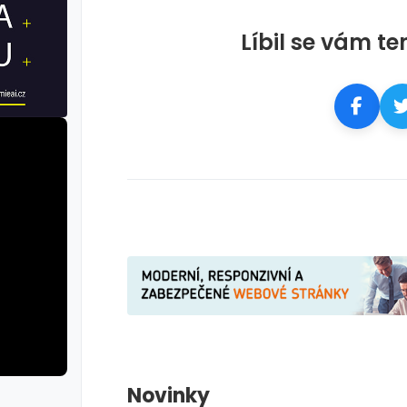
Líbil se vám te
Novinky
galerie: cviky