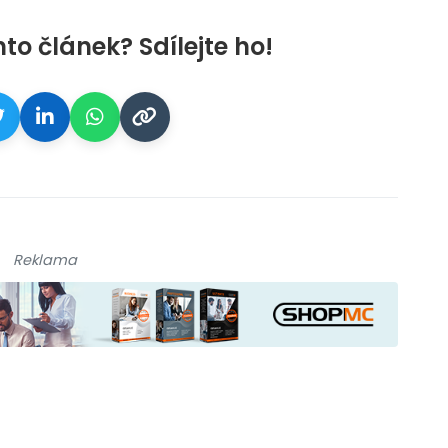
nto článek? Sdílejte ho!
Reklama
galerie: cviky