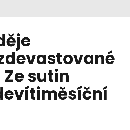
děje
 zdevastované
 Ze sutin
 devítiměsíční