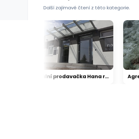
Další zajímavé čtení z této kategorie.
Virtuální prodavačka Hana radí lidem z vesnice. Na Zlínsku mají unikátní samoobslužnou prodejnu