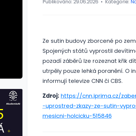
Publikováno:
29.06.2026
•
Kategorie:
No
Ze sutin budovy zborcené po zem
Spojených států vyprostil devítim
pozadí záběrů lze rozeznat křik dít
utrpěly pouze lehká poranění.
O i
informují televize CNN či CBS.
Zdroj:
https://cnn.iprima.cz/zabe
-uprostred-zkazy-ze-sutin-vyprost
mesicni-holcicku-515846