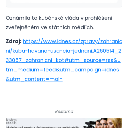
Oznámila to kubánská vláda v prohlášení
zveřejněném ve státních médiích.
Zdroj:
https://www.idnes.cz/zpravy/zahranic
ni/kuba-havana-usa-cia-jednani.A260514_2
33057_zahranicni_kot#utm_source=rss&u
tm_medium=feed&utm_campaign=idnes
&utm_content=main
Reklama