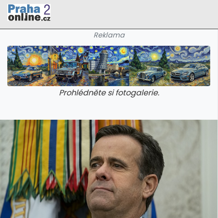
Reklama
Prohlédněte si fotogalerie.
galerie: cviky
galerie: cviky