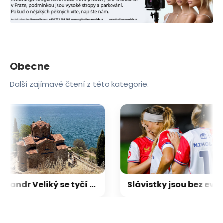
Obecne
Další zajímavé čtení z této kategorie.
Alexandr Veliký se tyčí nad ruinami. Severní Makedonie je zemí bizarních kontrastů
Slávistky jsou bez evropských pohárů, proti Bröndby nezvládly penalty