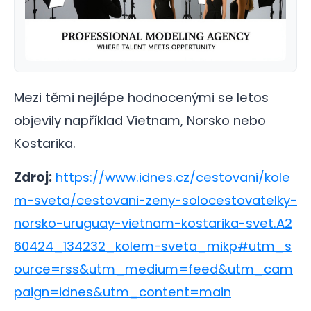
Mezi těmi nejlépe hodnocenými se letos
objevily například Vietnam, Norsko nebo
Kostarika.
Zdroj:
https://www.idnes.cz/cestovani/kole
m-sveta/cestovani-zeny-solocestovatelky-
norsko-uruguay-vietnam-kostarika-svet.A2
60424_134232_kolem-sveta_mikp#utm_s
ource=rss&utm_medium=feed&utm_cam
paign=idnes&utm_content=main