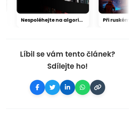
Nespoléhejte na algoritmus Netflixu. Tajné kódy odemknou tisíce filmů a seriálů
Líbil se vám tento článek?
Sdílejte ho!