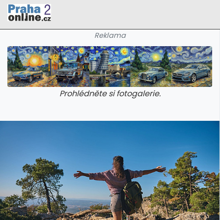
Reklama
Prohlédněte si fotogalerie.
galerie: cviky
galerie: cviky