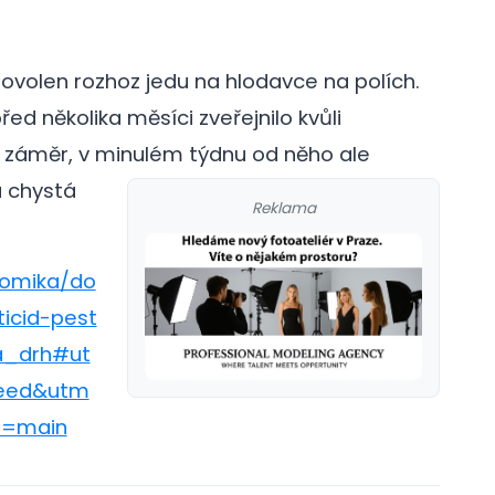
povolen rozhoz jedu na hlodavce na polích.
řed několika měsíci zveřejnilo kvůli
 záměr, v minulém týdnu od něho ale
a chystá
Reklama
nomika/do
icid-pest
a_drh#ut
eed&utm
t=main