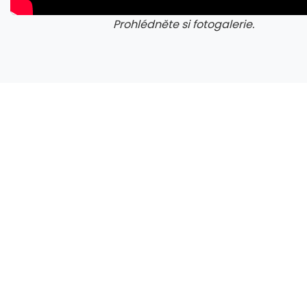
Prohlédněte si fotogalerie.
galerie: cviky
gale
Nespoléhejte na algoritmus Netflixu. Tajné kódy odemknou tisíce filmů a seriálů