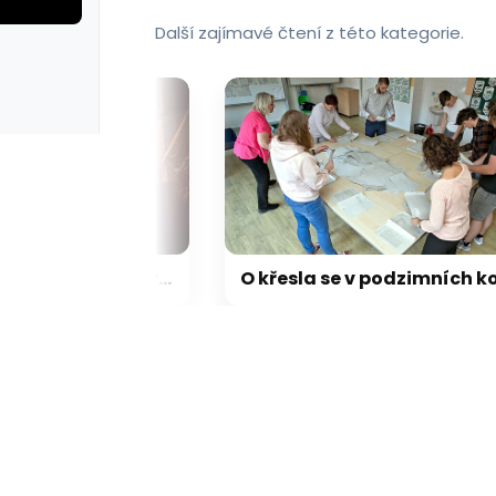
Další zajímavé čtení z této kategorie.
rie: cviky
galerie: cviky
Při ruském úderu na Charkov zemřeli dva lidé, útok drony v Belgorodu zranil 13 lidí
O křesla se v podzimních komunálních volbách v Plzni bude ucházet 13 subjektů