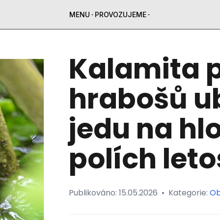
MENU
PROVOZUJEME
Kalamita p
hrabošů u
jedu na hl
polích let
Publikováno:
15.05.2026
•
Kategorie:
Ob