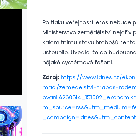
Po tlaku veřejnosti letos nebude 
Ministerstvo zemědělství nejdřív p
kalamitnímu stavu hrabošů tento
ustoupilo.
Uvedlo, že do budoucn
nějaké systémové řešení.
Zdroj:
https://www.idnes.cz/eko
maci/zemedelstvi-hrabos-rodent
ovani.A260514_151502_ekonomik
m_source=rss&utm_medium=f
_campaign=idnes&utm_conten